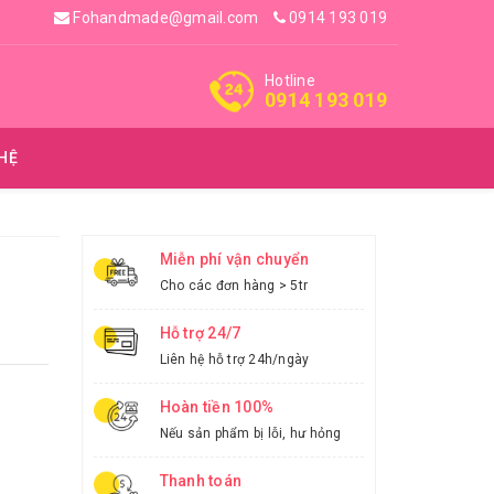
Fohandmade@gmail.com
0914 193 019
Hotline
0914 193 019
 HỆ
Miễn phí vận chuyển
Cho các đơn hàng > 5tr
Hỗ trợ 24/7
Liên hệ hỗ trợ 24h/ngày
Hoàn tiền 100%
Nếu sản phẩm bị lỗi, hư hỏng
Thanh toán