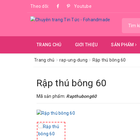
Theo dõi:
Youtube
TRANG CHỦ
GIỚI THIỆU
SẢN PHẨM
Trang chủ
rap-ung-dung
Rập thú bông 60
Rập thú bông 60
Mã sản phẩm:
Rapthubong60