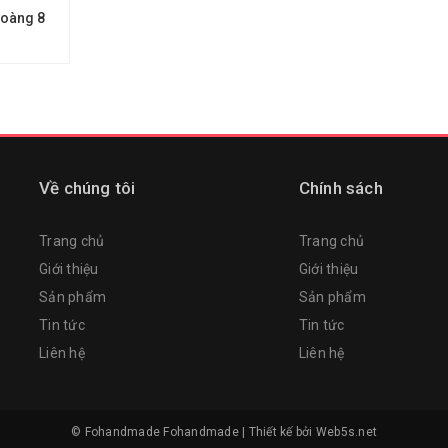
oàng 8
Về chúng tôi
Chính sách
Trang chủ
Trang chủ
Giới thiệu
Giới thiệu
Sản phẩm
Sản phẩm
Tin tức
Tin tức
Liên hệ
Liên hệ
© Fohandmade
Fohandmade
|
Thiết kế bởi
Web5s.net