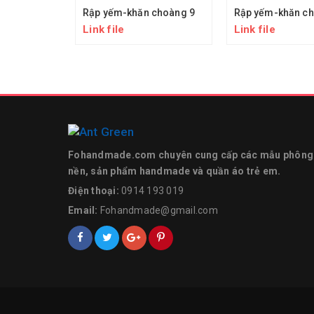
Rập yếm-khăn choàng 9
Rập yếm-khăn ch
Link file
Link file
Fohandmade.com chuyên cung cấp các mẫu phông
nền, sản phẩm handmade và quần áo trẻ em.
Điện thoại:
0914 193 019
Email:
Fohandmade@gmail.com