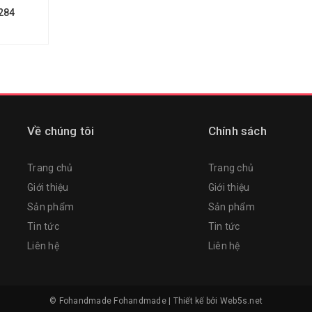
284
Về chúng tôi
Chính sách
Trang chủ
Trang chủ
Giới thiệu
Giới thiệu
Sản phẩm
Sản phẩm
Tin tức
Tin tức
Liên hệ
Liên hệ
© Fohandmade
Fohandmade
|
Thiết kế bởi
Web5s.net