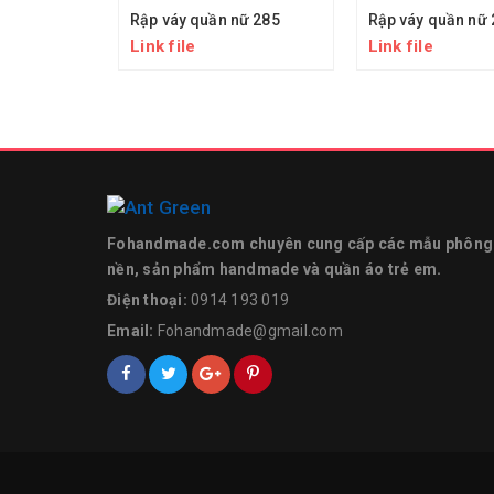
Rập váy quần nữ 285
Rập váy quần nữ 
Link file
Link file
Fohandmade.com chuyên cung cấp các mẫu phông
nền, sản phẩm handmade và quần áo trẻ em.
Điện thoại:
0914 193 019
Email:
Fohandmade@gmail.com