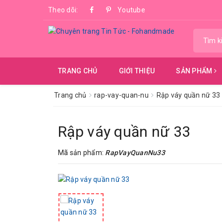
Theo dõi:
Youtube
TRANG CHỦ
GIỚI THIỆU
SẢN PHẨM
Trang chủ
rap-vay-quan-nu
Rập váy quần nữ 33
Rập váy quần nữ 33
Mã sản phẩm:
RapVayQuanNu33