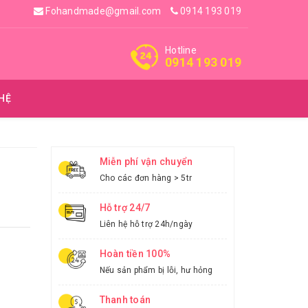
Fohandmade@gmail.com
0914 193 019
Hotline
0914 193 019
 HỆ
Miễn phí vận chuyển
Cho các đơn hàng > 5tr
Hỗ trợ 24/7
Liên hệ hỗ trợ 24h/ngày
Hoàn tiền 100%
Nếu sản phẩm bị lỗi, hư hỏng
Thanh toán