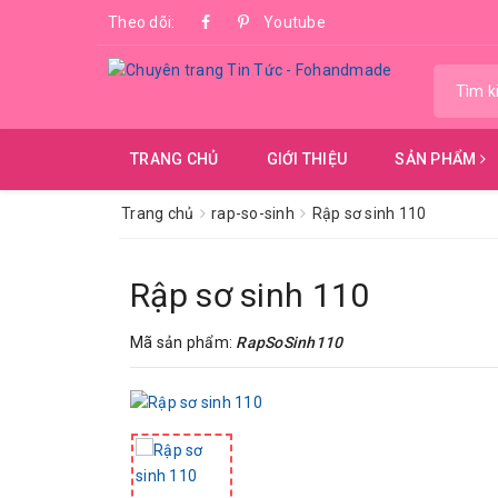
Theo dõi:
Youtube
TRANG CHỦ
GIỚI THIỆU
SẢN PHẨM
Trang chủ
rap-so-sinh
Rập sơ sinh 110
Rập sơ sinh 110
Mã sản phẩm:
RapSoSinh110