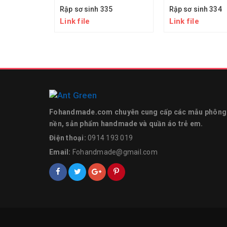
Rập sơ sinh 335
Rập sơ sinh 334
Link file
Link file
Fohandmade.com chuyên cung cấp các mẫu phông
nền, sản phẩm handmade và quần áo trẻ em.
Điện thoại:
0914 193 019
Email:
Fohandmade@gmail.com