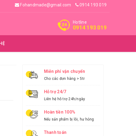
Fohandmade@gmail.com
0914 193 019
Hotline
0914 193 019
 HỆ
Miễn phí vận chuyển
Cho các đơn hàng > 5tr
Hỗ trợ 24/7
Liên hệ hỗ trợ 24h/ngày
Hoàn tiền 100%
Nếu sản phẩm bị lỗi, hư hỏng
Thanh toán