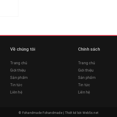
Về chúng tôi
Chính sách
Trang chủ
Trang chủ
Giới thiệu
Giới thiệu
Sản phẩm
Sản phẩm
Tin tức
Tin tức
Liên hệ
Liên hệ
© Fohandmade
Fohandmade
|
Thiết kế bởi
Web5s.net