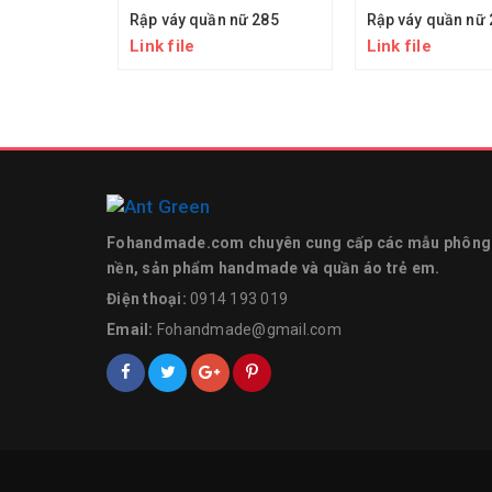
Rập váy quần nữ 285
Rập váy quần nữ 
Link file
Link file
Fohandmade.com chuyên cung cấp các mẫu phông
nền, sản phẩm handmade và quần áo trẻ em.
Điện thoại:
0914 193 019
Email:
Fohandmade@gmail.com