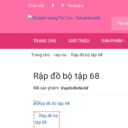
Theo dõi:
Youtube
TRANG CHỦ
GIỚI THIỆU
SẢN PHẨM
Trang chủ
rap-nu
Rập đồ bộ tập 68
Rập đồ bộ tập 68
Mã sản phẩm:
RapDoBoNu68