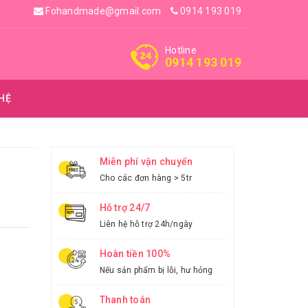
Fohandmade@gmail.com
0914 193 019
Hotline
0914 193 019
 HỆ
Miễn phí vận chuyển
Cho các đơn hàng > 5tr
Hỗ trợ 24/7
Liên hệ hỗ trợ 24h/ngày
Hoàn tiền 100%
Nếu sản phẩm bị lỗi, hư hỏng
Thanh toán