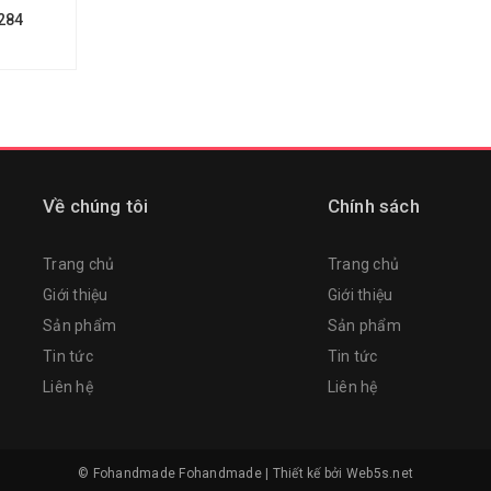
284
Về chúng tôi
Chính sách
Trang chủ
Trang chủ
Giới thiệu
Giới thiệu
Sản phẩm
Sản phẩm
Tin tức
Tin tức
Liên hệ
Liên hệ
© Fohandmade
Fohandmade
|
Thiết kế bởi
Web5s.net