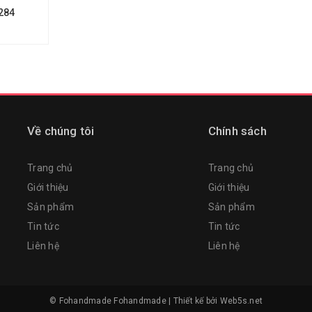
284
Về chúng tôi
Chính sách
Trang chủ
Trang chủ
Giới thiệu
Giới thiệu
Sản phẩm
Sản phẩm
Tin tức
Tin tức
Liên hệ
Liên hệ
© Fohandmade
Fohandmade
|
Thiết kế bởi
Web5s.net