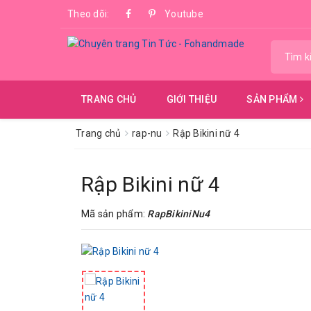
Theo dõi:
Youtube
TRANG CHỦ
GIỚI THIỆU
SẢN PHẨM
Trang chủ
rap-nu
Rập Bikini nữ 4
Rập Bikini nữ 4
Mã sản phẩm:
RapBikiniNu4