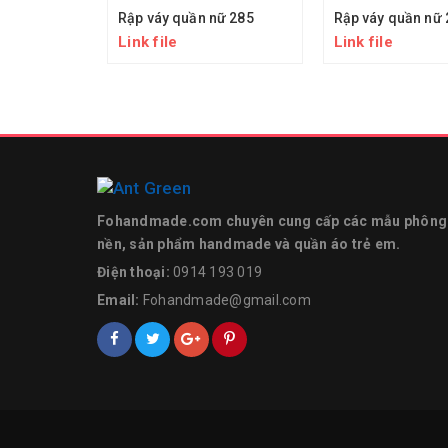
Rập váy quần nữ 285
Rập váy quần nữ 
Link file
Link file
Fohandmade.com chuyên cung cấp các mẫu phông
nền, sản phẩm handmade và quần áo trẻ em.
Điện thoại:
0914 193 019
Email:
Fohandmade@gmail.com