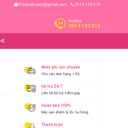
Fohandmade@gmail.com
0914 193 019
Hotline
0914 193 019
 HỆ
Miễn phí vận chuyển
Cho các đơn hàng > 5tr
Hỗ trợ 24/7
Liên hệ hỗ trợ 24h/ngày
Hoàn tiền 100%
Nếu sản phẩm bị lỗi, hư hỏng
Thanh toán