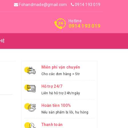
Fohandmade@gmail.com
0914 193 019
Hotline
0914 193 019
 HỆ
Miễn phí vận chuyển
Cho các đơn hàng > 5tr
Hỗ trợ 24/7
Liên hệ hỗ trợ 24h/ngày
Hoàn tiền 100%
Nếu sản phẩm bị lỗi, hư hỏng
Thanh toán