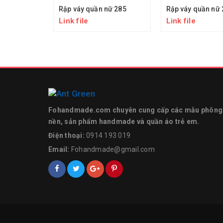
Rập váy quần nữ 285
Rập váy quần nữ 
Link file
Link file
Fohandmade.com chuyên cung cấp các mẫu phông
nền, sản phẩm handmade và quần áo trẻ em.
Điện thoại:
0914 193 019
Email:
Fohandmade@gmail.com