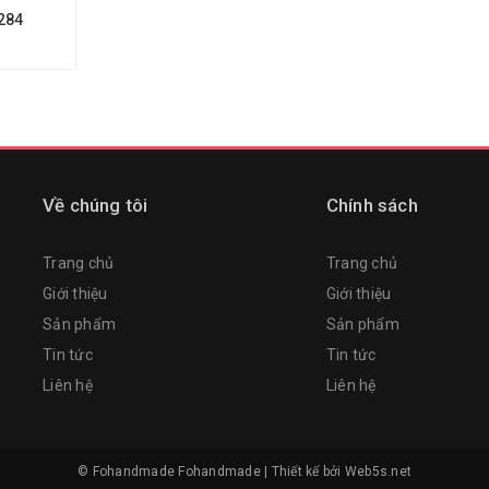
284
Về chúng tôi
Chính sách
Trang chủ
Trang chủ
Giới thiệu
Giới thiệu
Sản phẩm
Sản phẩm
Tin tức
Tin tức
Liên hệ
Liên hệ
© Fohandmade
Fohandmade
|
Thiết kế bởi
Web5s.net