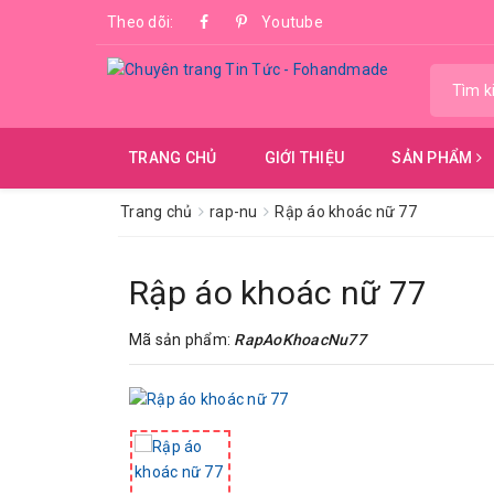
Theo dõi:
Youtube
TRANG CHỦ
GIỚI THIỆU
SẢN PHẨM
Trang chủ
rap-nu
Rập áo khoác nữ 77
Rập áo khoác nữ 77
Mã sản phẩm:
RapAoKhoacNu77