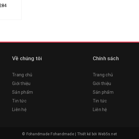
284
Về chúng tôi
Chính sách
Trang chủ
Trang chủ
Giới thiệu
Giới thiệu
Sản phẩm
Sản phẩm
Tin tức
Tin tức
Liên hệ
Liên hệ
© Fohandmade
Fohandmade
|
Thiết kế bởi
Web5s.net