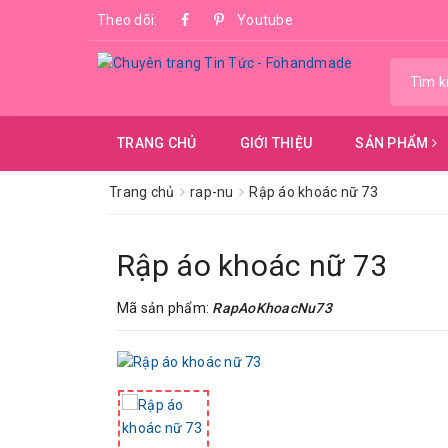
Theo dõi:
Youtube
TRANG CHỦ
GIỚI THIỆU
SẢN PHẨM
Trang chủ
rap-nu
Rập áo khoác nữ 73
Rập áo khoác nữ 73
Mã sản phẩm:
RapAoKhoacNu73