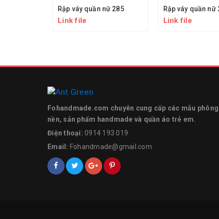
Rập váy quần nữ 285
Rập váy quần nữ 
Link file
Link file
Fohandmade.com chuyên cung cấp các mẫu phông
nền, sản phẩm handmade và quần áo trẻ em.
Điện thoại:
0914 193 019
Email:
Fohandmade@gmail.com