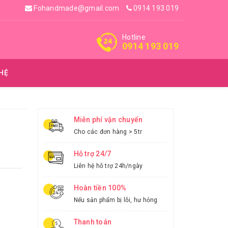
Fohandmade@gmail.com
0914 193 019
Hotline
0914 193 019
 HỆ
Miễn phí vận chuyển
Cho các đơn hàng > 5tr
Hỗ trợ 24/7
Liên hệ hỗ trợ 24h/ngày
Hoàn tiền 100%
Nếu sản phẩm bị lỗi, hư hỏng
Thanh toán