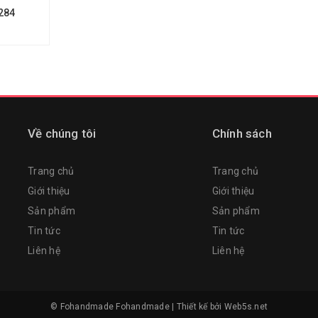
284
Về chúng tôi
Chính sách
Trang chủ
Trang chủ
Giới thiệu
Giới thiệu
Sản phẩm
Sản phẩm
Tin tức
Tin tức
Liên hệ
Liên hệ
© Fohandmade
Fohandmade
|
Thiết kế bởi
Web5s.net