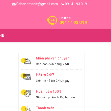
Fohandmade@gmail.com
0914 193 019
Hotline
0914 193 019
 HỆ
Miễn phí vận chuyển
Cho các đơn hàng > 5tr
Hỗ trợ 24/7
Liên hệ hỗ trợ 24h/ngày
Hoàn tiền 100%
Nếu sản phẩm bị lỗi, hư hỏng
Thanh toán