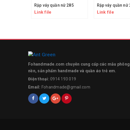
Rập váy quần nữ 285
Rập váy quần nữ 
Link file
Link file
Fohandmade.com chuyên cung cấp các mẫu phông
nền, sản phẩm handmade và quần áo trẻ em.
Điện thoại:
0914 193 019
Email:
Fohandmade@gmail.com