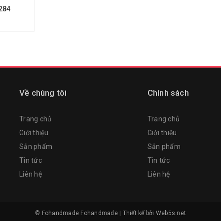
284
Về chúng tôi
Chính sách
Trang chủ
Trang chủ
Giới thiệu
Giới thiệu
Sản phẩm
Sản phẩm
Tin tức
Tin tức
Liên hệ
Liên hệ
© Fohandmade
Fohandmade
|
Thiết kế bởi
Web5s.net