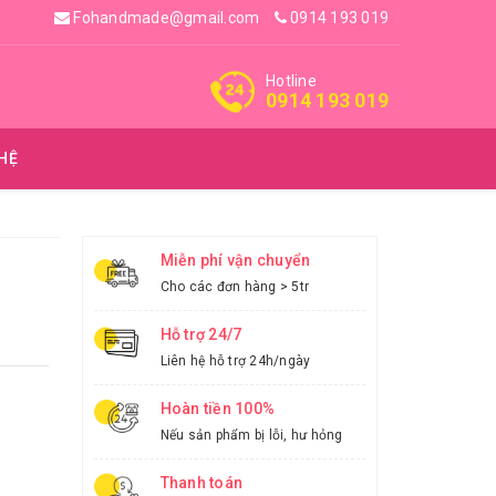
Fohandmade@gmail.com
0914 193 019
Hotline
0914 193 019
 HỆ
Miễn phí vận chuyển
Cho các đơn hàng > 5tr
Hỗ trợ 24/7
Liên hệ hỗ trợ 24h/ngày
Hoàn tiền 100%
Nếu sản phẩm bị lỗi, hư hỏng
Thanh toán