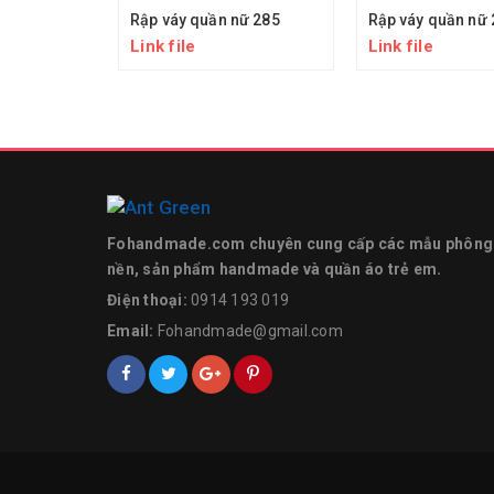
Rập váy quần nữ 285
Rập váy quần nữ 
Link file
Link file
Fohandmade.com chuyên cung cấp các mẫu phông
nền, sản phẩm handmade và quần áo trẻ em.
Điện thoại:
0914 193 019
Email:
Fohandmade@gmail.com